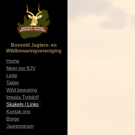
Bosveld Jagters- en
Wildbewaringvereniging
Home
Meer oor BJV
Lede
Takke
Wild bewaring
Impala Tydskrif
Skakels / Links
Kontak ons
Borge
Jaarprogram