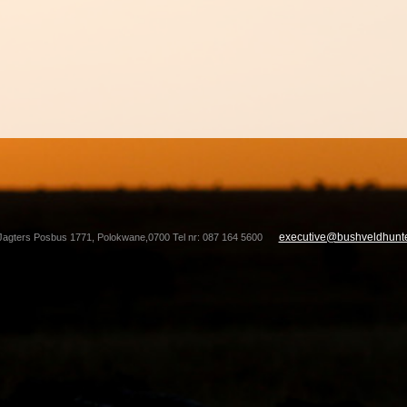
executive@bushveldhunte
Jagters Posbus 1771, Polokwane,0700 Tel nr: 087 164 5600